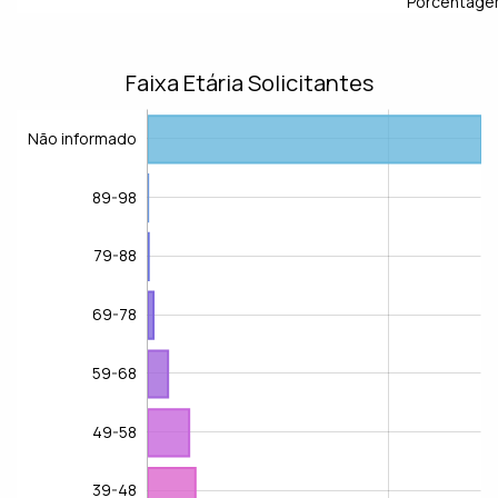
Porcentage
Faixa Etária Solicitantes
Não informado
89-98
79-88
69-78
59-68
Não informado
49-58
39-48