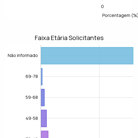
0
200
-40
-20
100
60
80
L
Porcentagem (%
Faixa Etária Solicitantes
Não informado
69-78
59-68
49-58
Não informado