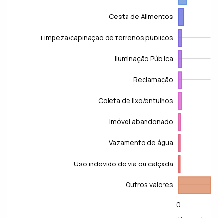
Cesta de Alimentos
Limpeza/capinação de terrenos públicos
Iluminação Pública
Reclamação
Fiscalização/Notificação de Terrenos Particulares
Coleta de lixo/entulhos
Imóvel abandonado
Vazamento de água
Uso indevido de via ou calçada
Outros valores
0
-20
100
-40
-10
60
40
10
L