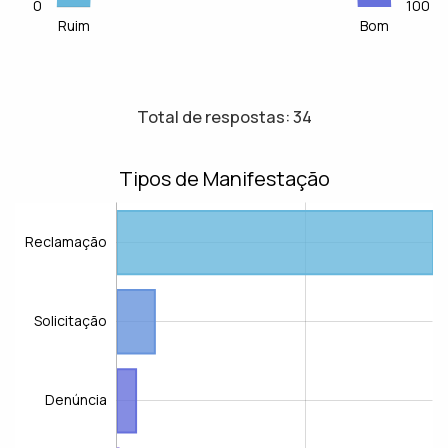
0
L
-20
-10
110
100
Ruim
Bom
Total de respostas: 34
Tipos de Manifestação
Reclamação
Solicitação
Denúncia
Reclamação