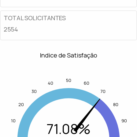
TOTAL SOLICITANTES
2554
Indice de Satisfação
50
40
60
30
70
20
80
10
90
71.08%