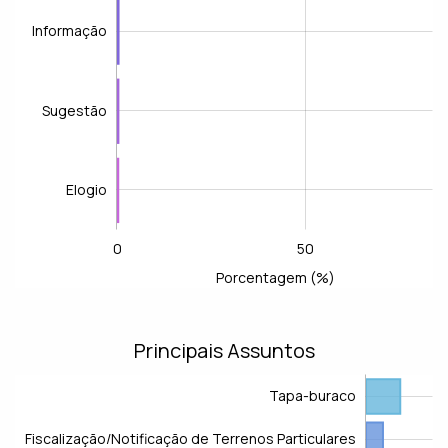
Informação
Sugestão
Elogio
0
50
-100
100
-50
150
L
Porcentagem (%)
Principais Assuntos
Tapa-buraco
Fiscalização/Notificação de Terrenos Particulares