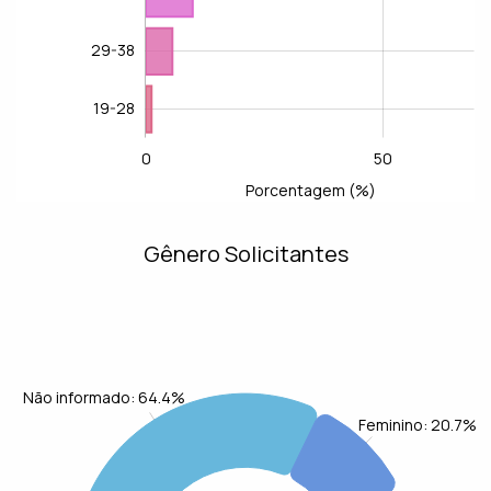
29-38
19-28
0
-100
-40
-20
100
150
-50
L
50
Porcentagem (%)
Gênero Solicitantes
Não informado: 64.4%
Feminino: 20.7%