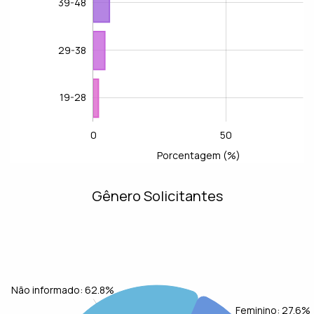
39-48
29-38
19-28
0
-100
-40
-20
100
150
-50
L
50
Porcentagem (%)
Gênero Solicitantes
Não informado: 62.8%
Feminino: 27.6%